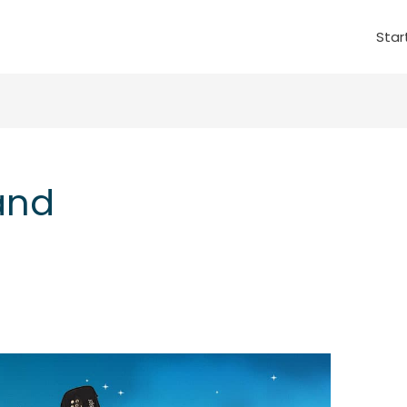
Star
and