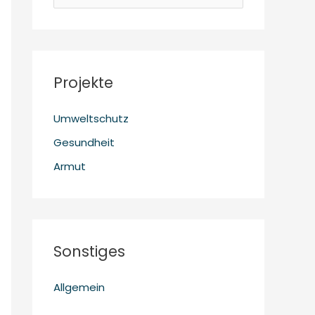
u
c
h
e
Projekte
n
Umweltschutz
n
a
Gesundheit
c
Armut
h
:
Sonstiges
Allgemein