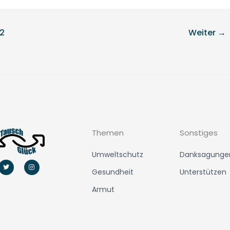
2
Weiter
→
Themen
Sonstiges
Umweltschutz
Danksagunge
T
I
w
n
Gesundheit
Unterstützen
i
s
t
t
t
a
Armut
e
g
r
r
a
m