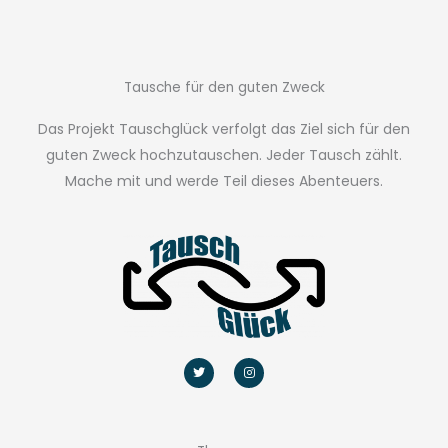
Tausche für den guten Zweck
Das Projekt Tauschglück verfolgt das Ziel sich für den
guten Zweck hochzutauschen. Jeder Tausch zählt.
Mache mit und werde Teil dieses Abenteuers.
T
I
w
n
i
s
t
t
t
a
e
g
r
r
a