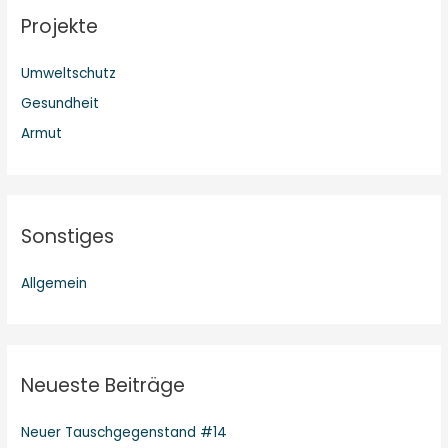
Projekte
e
n
Umweltschutz
n
Gesundheit
a
c
Armut
h
:
Sonstiges
Allgemein
Neueste Beiträge
Neuer Tauschgegenstand #14