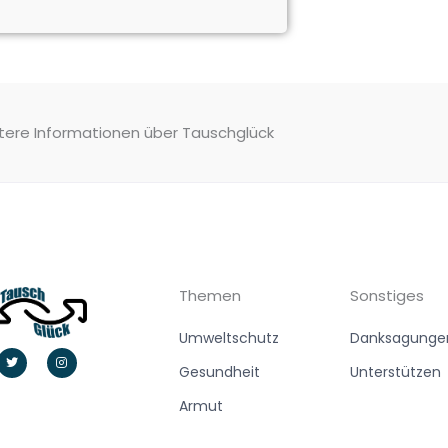
tere Informationen über Tauschglück
Themen
Sonstiges
Umweltschutz
Danksagunge
T
I
w
n
Gesundheit
Unterstützen
i
s
t
t
t
a
Armut
e
g
r
r
a