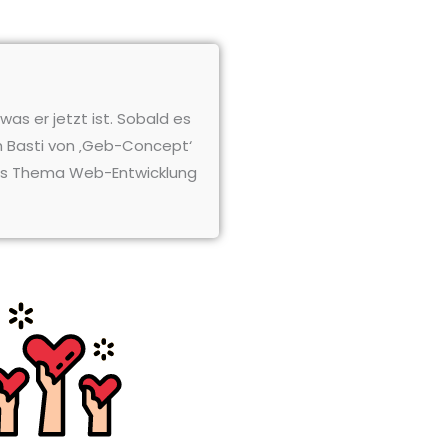
as er jetzt ist. Sobald es
ch Basti von ‚Geb-Concept‘
das Thema Web-Entwicklung