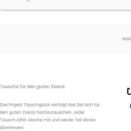
r
o
w
s
e
r
Wei
Tausche für den guten Zweck
Das Projekt Tauschglück verfolgt das Ziel sich für
den guten Zweck hochzutauschen. Jeder
Tausch zählt. Mache mit und werde Teil dieses
Abenteuers.