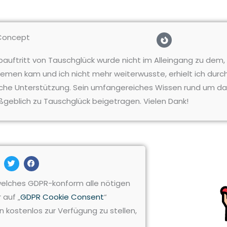
F
Concept
i
r
e
auftritt von Tauschglück wurde nicht im Alleingang zu dem, w
f
lemen kam und ich nicht mehr weiterwusste, erhielt ich dur
o
x
che Unterstützung. Sein umfangereiches Wissen rund um 
-
b
geblich zu Tauschglück beigetragen. Vielen Dank!
r
o
w
s
e
r
T
F
w
a
i
c
t
e
elches GDPR-konform alle nötigen
t
b
 auf „
GDPR Cookie Consent
“
e
o
r
o
 kostenlos zur Verfügung zu stellen,
k