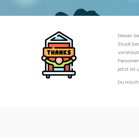
Dieser S
Stück be
voranzut
Personen
jetzt is
Du möcht