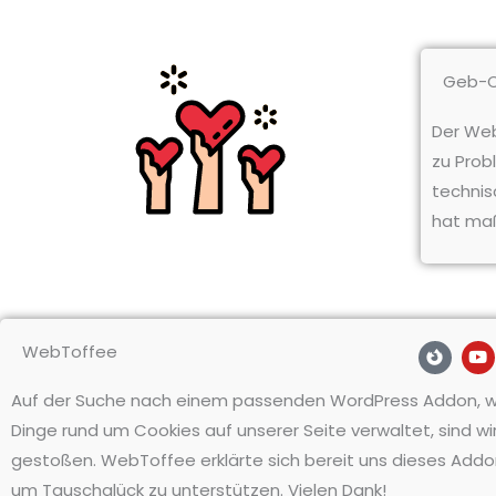
Geb-
Der Web
zu Prob
technis
hat maß
F
Y
WebToffee
i
o
r
u
e
t
Auf der Suche nach einem passenden WordPress Addon, w
f
u
Dinge rund um Cookies auf unserer Seite verwaltet, sind wir
o
b
x
e
gestoßen. WebToffee erklärte sich bereit uns dieses Addon
-
b
um Tauschglück zu unterstützen. Vielen Dank!