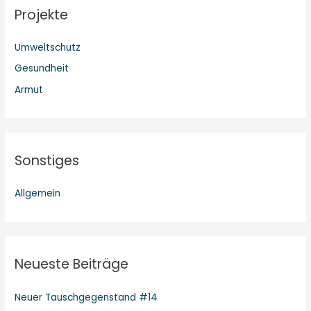
Projekte
e
n
Umweltschutz
n
Gesundheit
a
c
Armut
h
:
Sonstiges
Allgemein
Neueste Beiträge
Neuer Tauschgegenstand #14