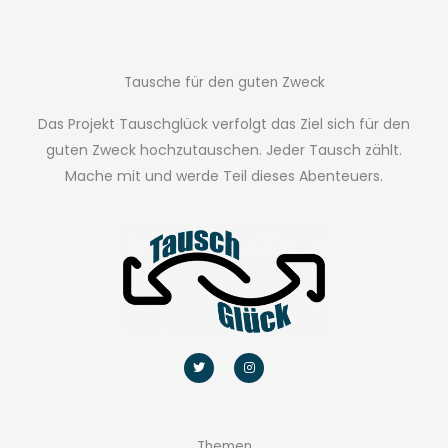
Tausche für den guten Zweck
Das Projekt Tauschglück verfolgt das Ziel sich für den
guten Zweck hochzutauschen. Jeder Tausch zählt.
Mache mit und werde Teil dieses Abenteuers.
T
I
w
n
i
s
t
t
t
a
e
g
r
r
a
m
Themen