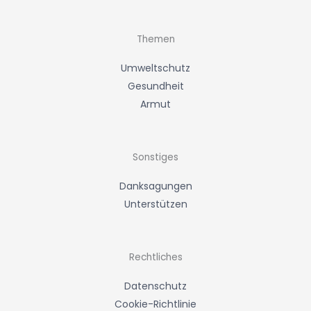
t
a
e
g
r
r
a
m
Themen
Umweltschutz
Gesundheit
Armut
Sonstiges
Danksagungen
Unterstützen
Rechtliches
Datenschutz
Cookie-Richtlinie