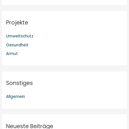
c
h
Projekte
e
n
Umweltschutz
n
Gesundheit
a
c
Armut
h
:
Sonstiges
Allgemein
Neueste Beiträge