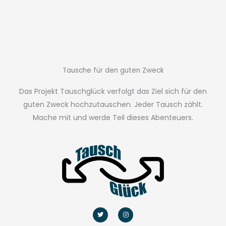
Tausche für den guten Zweck
Das Projekt Tauschglück verfolgt das Ziel sich für den
guten Zweck hochzutauschen. Jeder Tausch zählt.
Mache mit und werde Teil dieses Abenteuers.
T
I
w
n
i
s
t
t